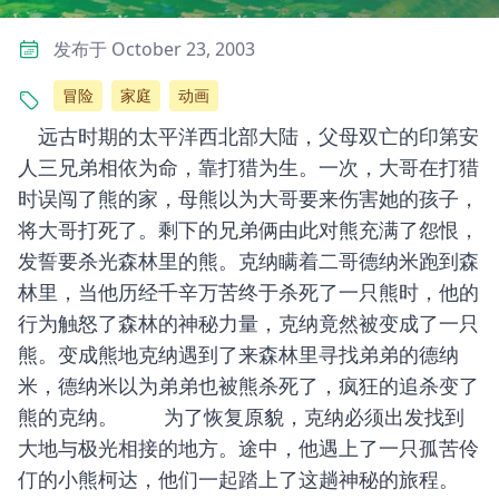
发布于 October 23, 2003
冒险
家庭
动画
远古时期的太平洋西北部大陆，父母双亡的印第安
人三兄弟相依为命，靠打猎为生。一次，大哥在打猎
时误闯了熊的家，母熊以为大哥要来伤害她的孩子，
将大哥打死了。剩下的兄弟俩由此对熊充满了怨恨，
发誓要杀光森林里的熊。克纳瞒着二哥德纳米跑到森
林里，当他历经千辛万苦终于杀死了一只熊时，他的
行为触怒了森林的神秘力量，克纳竟然被变成了一只
熊。变成熊地克纳遇到了来森林里寻找弟弟的德纳
米，德纳米以为弟弟也被熊杀死了，疯狂的追杀变了
熊的克纳。 为了恢复原貌，克纳必须出发找到
大地与极光相接的地方。途中，他遇上了一只孤苦伶
仃的小熊柯达，他们一起踏上了这趟神秘的旅程。