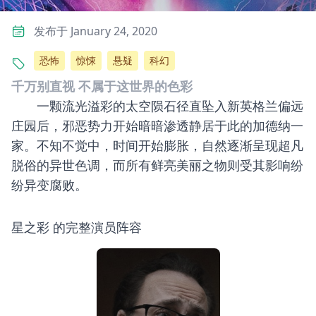
发布于 January 24, 2020
恐怖
惊悚
悬疑
科幻
千万别直视 不属于这世界的色彩
一颗流光溢彩的太空陨石径直坠入新英格兰偏远
庄园后，邪恶势力开始暗暗渗透静居于此的加德纳一
家。不知不觉中，时间开始膨胀，自然逐渐呈现超凡
脱俗的异世色调，而所有鲜亮美丽之物则受其影响纷
纷异变腐败。
星之彩 的完整演员阵容