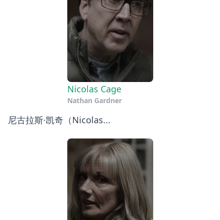
Nicolas Cage
Nathan Gardner
尼古拉斯·凯奇（Nicolas...