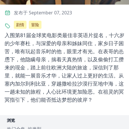
发布于 September 07, 2023
剧情
冒险
入围第81届金球奖电影类最佳非英语片提名，十六岁
的少年赛杜，与深爱的母亲和姊妹同住，家乡日子困
苦，唯有玩起音乐时的他，眼里才有光。在表哥的怂
恿下，他隐瞒母亲，揣着天真热情，以及偷偷打工攒
来的现金，踏上前往欧洲大陆的旅途，深信到了那
里，就能一展音乐才华，让家人过上更好的生活。从
塞内加尔到利比亚，穿越撒哈拉沙漠行至地中海，这
一趟未知的旅程，人心比环境更加险恶。在祖灵的冥
冥指引下，他们能否抵达梦想的彼岸？
浏览