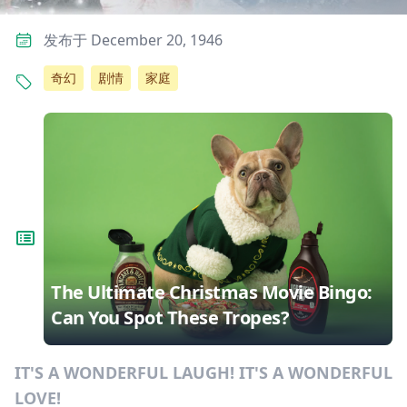
发布于 December 20, 1946
奇幻
剧情
家庭
The Ultimate Christmas Movie Bingo:
Can You Spot These Tropes?
IT'S A WONDERFUL LAUGH! IT'S A WONDERFUL
LOVE!