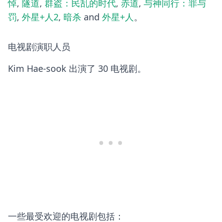
悼
,
隧道
,
群盗：民乱的时代
,
赤道
,
与神同行：罪与
罚
,
外星+人2
,
暗杀
and
外星+人
。
电视剧演职人员
Kim Hae-sook 出演了 30 电视剧。
一些最受欢迎的电视剧包括：