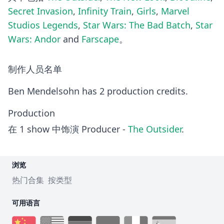
Secret Invasion
,
Infinity Train
,
Girls
,
Marvel
Studios Legends
,
Star Wars: The Bad Batch
,
Star
Wars: Andor
and
Farscape
。
制作人员名单
Ben Mendelsohn has 2 production credits.
Production
在 1 show 中饰演 Producer -
The Outsider
.
浏览
热门合集
按类型
可用语言