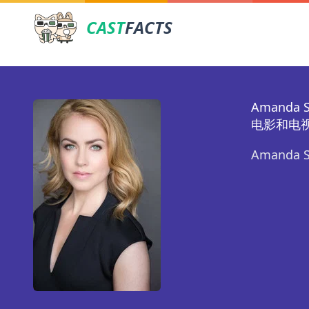
CAST
FACTS
Amanda S
电影和电
Amanda 