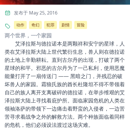
发布于 May 25, 2016
动作
奇幻
犯罪
剧情
冒险
两个世界，一个家园
艾泽拉斯与德拉诺本是两颗祥和安宁的星球，人
类在艾泽拉斯大陆上世代繁衍生息，兽人则在德拉诺
的土地上辛勤耕耘。直到古尔丹的出现，打破了两个
星球的和平。邪恶的古尔丹为了一己私利，使用恶魔
能量打开了一扇传送门 —— 黑暗之门，并残忍的破
坏兽人的家园。霜狼氏族的酋长杜隆坦不得不带领着
自己的族人离开支离破碎的德拉诺，在举步维艰的艾
泽拉斯大陆上寻找着庇护所。面临家园危机的人类在
领袖洛萨的带领下一边痛击着野蛮的入侵者，一边苦
苦寻求着战争之外的解救方法。两个种族面临着同样
的危机，他们必须设法渡过这场灾难。