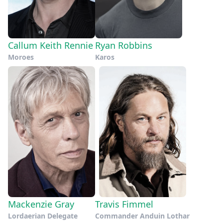
Callum Keith Rennie
Ryan Robbins
Moroes
Karos
Mackenzie Gray
Travis Fimmel
Lordaerian Delegate
Commander Anduin Lothar