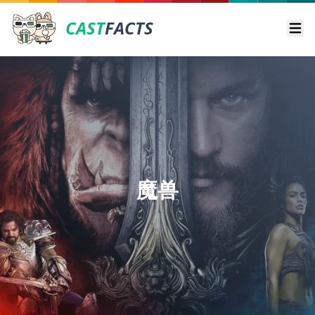
CAST
FACTS
Ope
魔兽