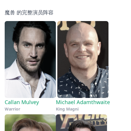
魔兽 的完整演员阵容
Callan Mulvey
Michael Adamthwaite
Warrior
King Magni