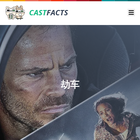
CAST
FACTS
Ope
劫车