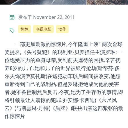
发布于 November 22, 2011
惊悚
电视电影
动作
一部更加刺激的惊悚片,今年隆重上映" 两次金球
奖提名,《头号疑犯》的玛利亚·贝罗担任主演罗琳:一
位饱受压力的单身母亲,受到前夫虐待的困扰,辛苦抚
养8岁的儿子.她和儿子的世界被银行抢劫(斯蒂芬·多
尔夫饰演伊莫托斯)在逃犯劫车以后瞬间被改变,他想
重新得到自己的战利品.但是罗琳拒绝成为他的受害
者.她准备控制然后反击.今夜,她为了生存做的事情,即
将引领最让人震惊的犯罪.乔安娜·卡西迪(《六尺风
云》)与凯瑟琳·丹特(《盾牌》)联袂出演这部紧张的动
作惊悚片