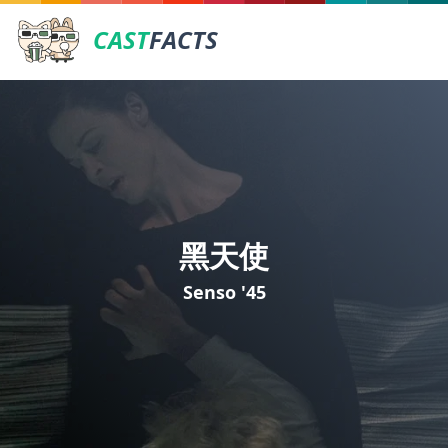
CAST
FACTS
黑天使
Senso '45