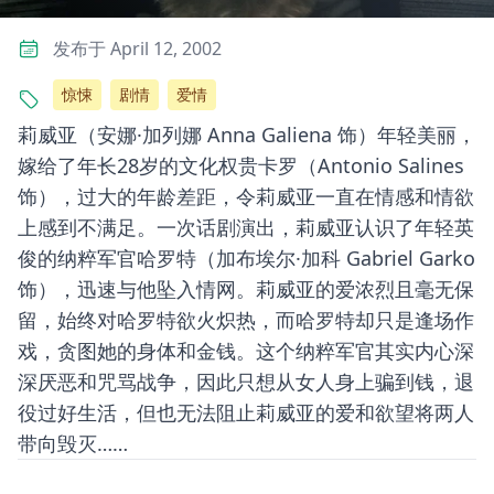
发布于 April 12, 2002
惊悚
剧情
爱情
莉威亚（安娜·加列娜 Anna Galiena 饰）年轻美丽，
嫁给了年长28岁的文化权贵卡罗（Antonio Salines
饰），过大的年龄差距，令莉威亚一直在情感和情欲
上感到不满足。一次话剧演出，莉威亚认识了年轻英
俊的纳粹军官哈罗特（加布埃尔·加科 Gabriel Garko
饰），迅速与他坠入情网。莉威亚的爱浓烈且毫无保
留，始终对哈罗特欲火炽热，而哈罗特却只是逢场作
戏，贪图她的身体和金钱。这个纳粹军官其实内心深
深厌恶和咒骂战争，因此只想从女人身上骗到钱，退
役过好生活，但也无法阻止莉威亚的爱和欲望将两人
带向毁灭……