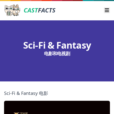
CAST
FACTS
Ope
Sci-Fi & Fantasy
电影和电视剧
Sci-Fi & Fantasy 电影