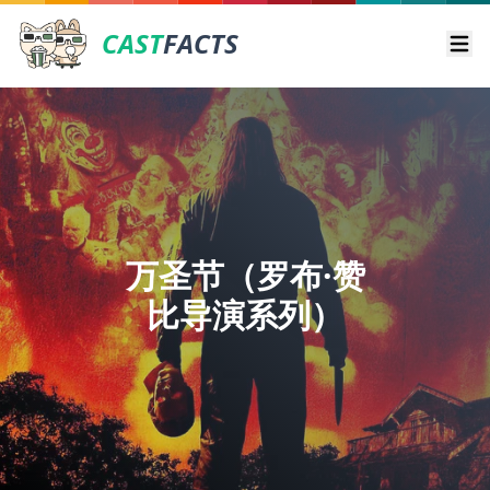
CAST
FACTS
Ope
万圣节（罗布·赞
比导演系列）