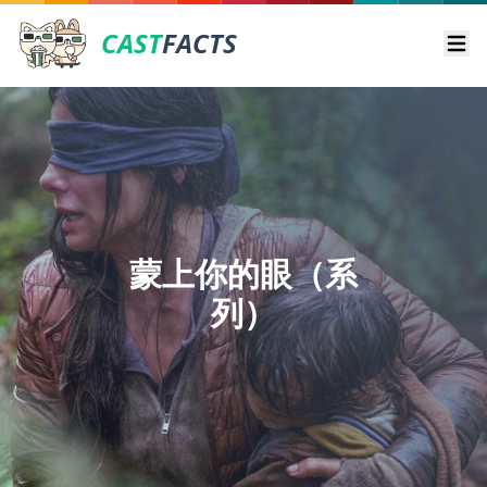
CAST
FACTS
Ope
蒙上你的眼（系
列）