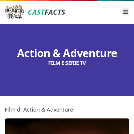
CAST
FACTS
Ope
Action & Adventure
FILM E SERIE TV
Film di Action & Adventure