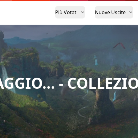
Più Votati
Nuove Uscite
AGGIO... - COLLEZI