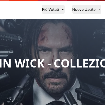
Più Votati
Nuove Uscite
HN WICK - COLLEZI