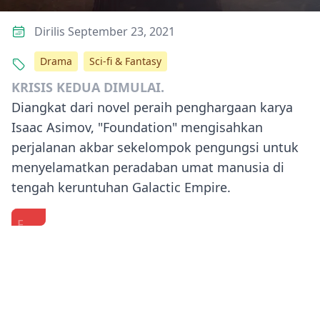
Dirilis September 23, 2021
Drama
Sci-fi & Fantasy
KRISIS KEDUA DIMULAI.
Diangkat dari novel peraih penghargaan karya
Isaac Asimov, "Foundation" mengisahkan
perjalanan akbar sekelompok pengungsi untuk
menyelamatkan peradaban umat manusia di
tengah keruntuhan Galactic Empire.
Foundation
Lee
Lee
—
Pace
Pace
Deep
&
Is
(Space)
Laura
Our
Previous
Next
Questions
Birn
Galaxy's