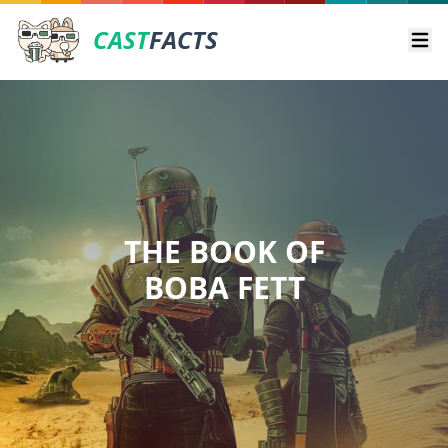
CAST
FACTS
Ope
THE BOOK OF
BOBA FETT