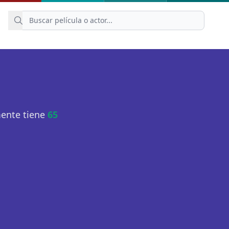
mente tiene
65