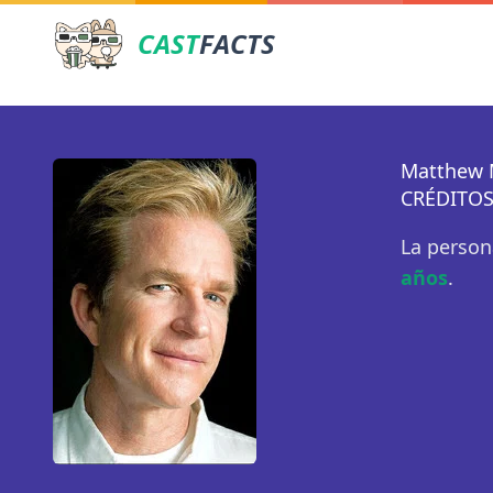
CAST
FACTS
Matthew 
CRÉDITOS
La person
años
.