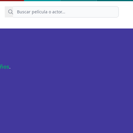
años
.