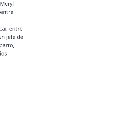
 Meryl
 entre
ar, entre
un jefe de
parto,
ios