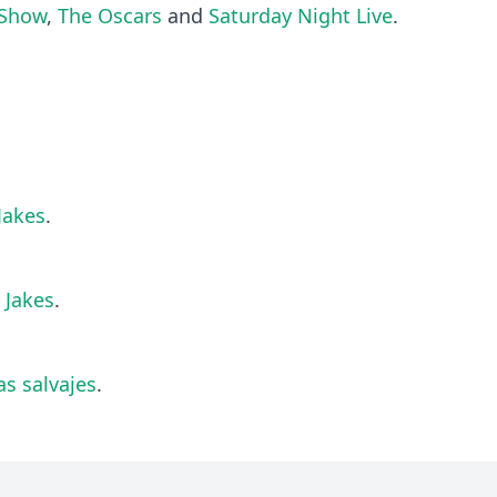
 Show
,
The Oscars
and
Saturday Night Live
.
Jakes
.
 Jakes
.
as salvajes
.