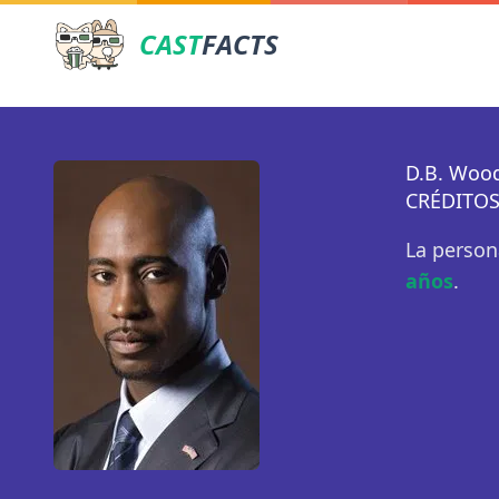
CAST
FACTS
D.B. Woo
CRÉDITOS
La person
años
.