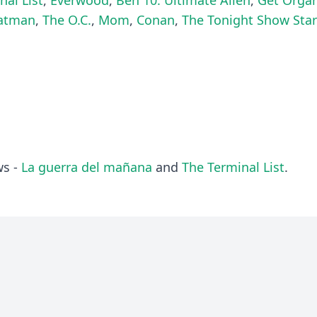
nal List
,
Everwood
,
Ben 10: Ultimate Alien
,
Get Organ
atman
,
The O.C.
,
Mom
,
Conan
,
The Tonight Show Star
ws -
La guerra del mañana
and
The Terminal List
.