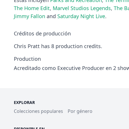
Estas incluyen
Parks and Recreation
,
The Termi
The Home Edit
,
Marvel Studios Legends
,
The B
Jimmy Fallon
and
Saturday Night Live
.
Créditos de producción
Chris Pratt has 8 production credits.
Production
Acreditado como Executive Producer en 2 sho
EXPLORAR
Colecciones populares
Por género
DISPONIBLE EN