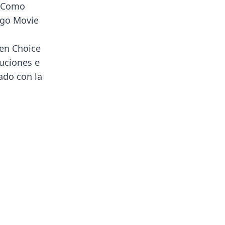
. Como
ego Movie
een Choice
uciones e
sado con la