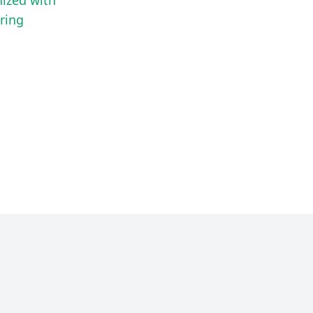
ized with
ring