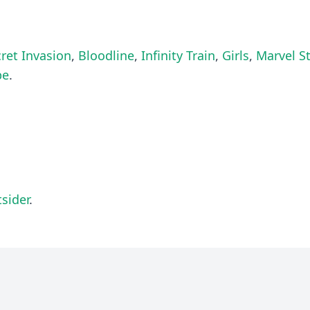
ret Invasion
,
Bloodline
,
Infinity Train
,
Girls
,
Marvel S
pe
.
sider
.