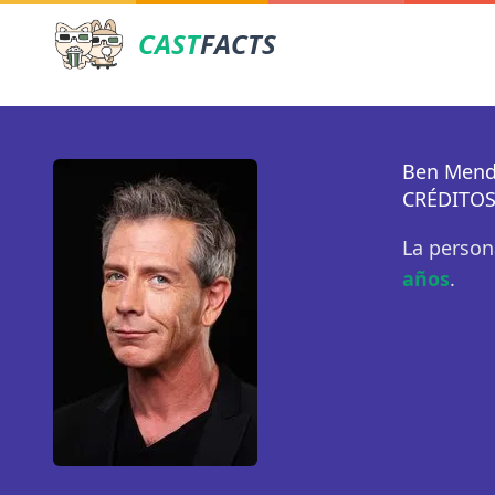
CAST
FACTS
Ben Mend
CRÉDITOS
La person
años
.