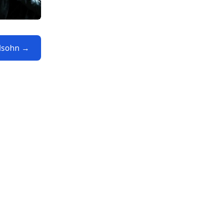
elsohn →