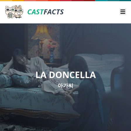
CAST
FACTS
Ope
LA DONCELLA
아가씨