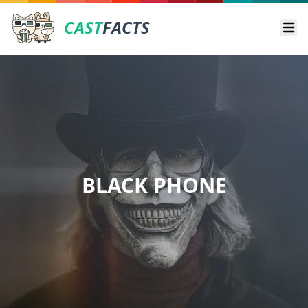
CAST
FACTS
Ope
BLACK PHONE