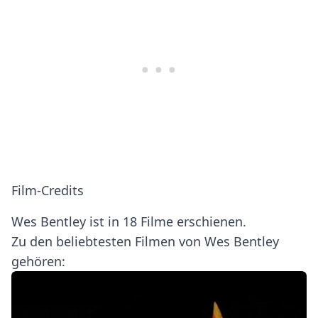
Film-Credits
Wes Bentley ist in 18 Filme erschienen.
Zu den beliebtesten Filmen von Wes Bentley
gehören: