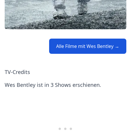
Alle Filme mit Wes Bentley →
TV-Credits
Wes Bentley ist in 3 Shows erschienen.