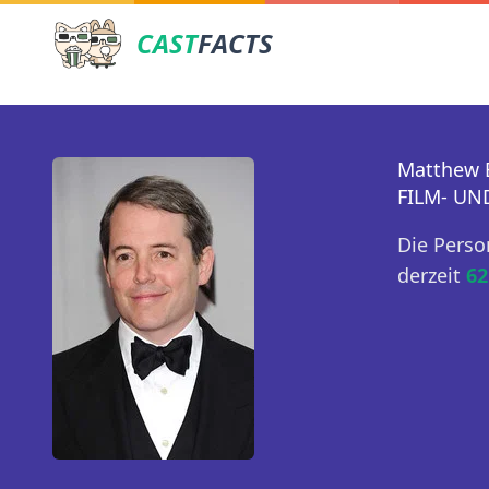
CAST
FACTS
Matthew 
FILM- UN
Die Perso
derzeit
62