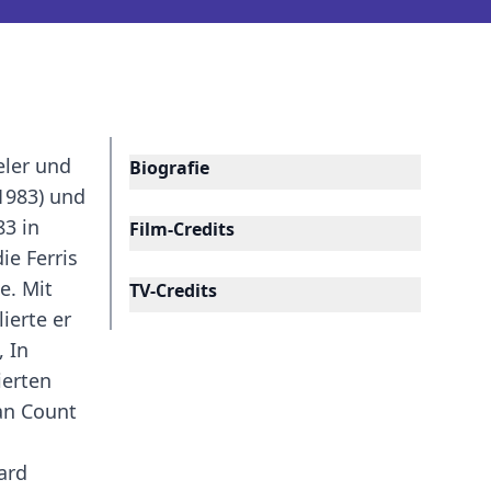
eler und
Biografie
1983) und
83 in
Film-Credits
e Ferris
e. Mit
TV-Credits
ierte er
, In
ierten
Can Count
ard