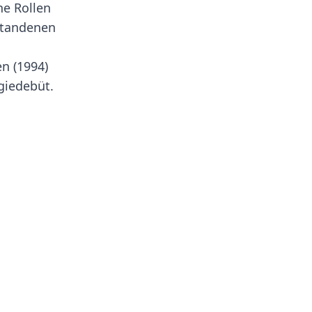
ne Rollen
standenen
n (1994)
giedebüt.