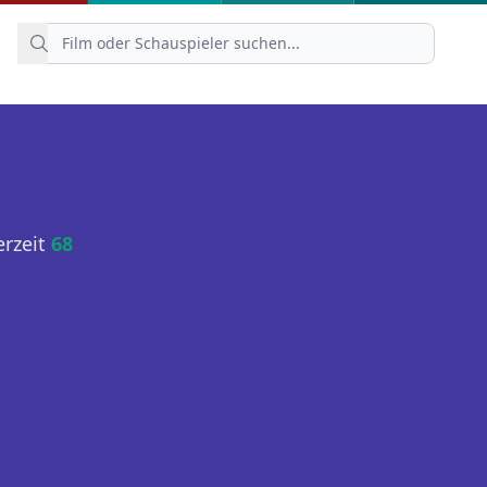
erzeit
68