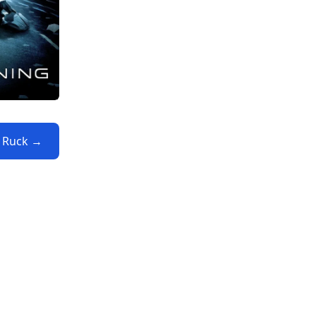
n Ruck →