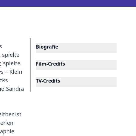
s
Biografie
 spielte
 spielte
Film-Credits
s – Klein
cks
TV-Credits
nd Sandra
ither ist
Serien
raphie