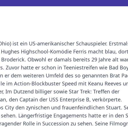
 Ohio) ist ein US-amerikanischer Schauspieler. Erstmal
 Hughes Highschool-Komödie Ferris macht blau, dort
roderick. Obwohl er damals bereits 29 Jahre alt war,
s. Zuvor hatte er schon in Teeniestreifen wie Bad Boy
en er dem weiteren Umfeld des so genannten Brat Pa
lle im Action-Blockbuster Speed mit Keanu Reeves u
r, Im Dutzend billiger sowie Star Trek: Treffen der
n, den Captain der USS Enterprise B, verkörperte.
s City den zynischen und frauenfeindlichen Stuart. Se
 sehen. Längerfristige Engagements hatte er in den 
 tragender Rolle in Succession zu sehen. Seine Filmog