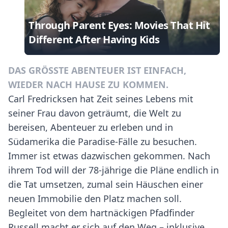
Through Parent Eyes: Movies That Hit
Different After Having Kids
DAS GRÖSSTE ABENTEUER IST EINFACH, W
IEDER NACH HAUSE ZU KOMMEN.
Carl Fredricksen hat Zeit seines Lebens mit
seiner Frau davon geträumt, die Welt zu
bereisen, Abenteuer zu erleben und in
Südamerika die Paradise-Fälle zu besuchen.
Immer ist etwas dazwischen gekommen. Nach
ihrem Tod will der 78-jährige die Pläne endlich in
die Tat umsetzen, zumal sein Häuschen einer
neuen Immobilie den Platz machen soll.
Begleitet von dem hartnäckigen Pfadfinder
Russell macht er sich auf den Weg – inklusive