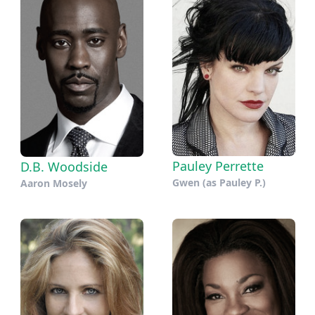
Pauley Perrette
D.B. Woodside
Gwen (as Pauley P.)
Aaron Mosely