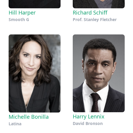
Hill Harper
Richard Schiff
Smooth G
Prof. Stanley Fletcher
Harry Lennix
Michelle Bonilla
David Bronson
Latina