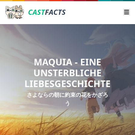
CAST
FACTS
Ope
MAQUIA - EINE
UNSTERBLICHE
LIEBESGESCHICHTE
さよならの朝に約束の花をかざろ
う