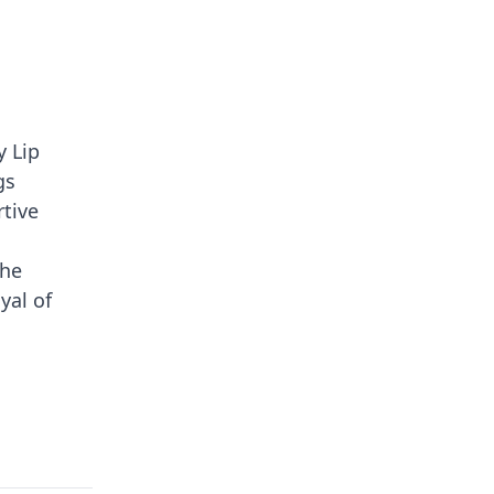
y Lip
gs
rtive
the
yal of