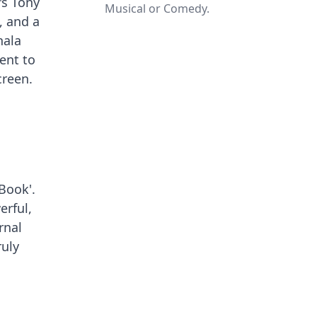
's Tony
Musical or Comedy.
, and a
hala
ment to
creen.
Book'.
erful,
rnal
ruly