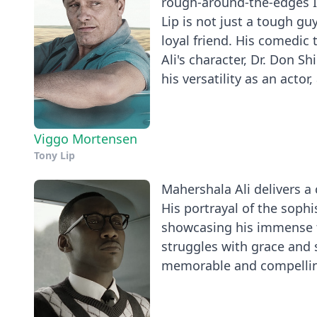
rough-around-the-edges I
Lip is not just a tough gu
loyal friend. His comedic
Ali's character, Dr. Don S
his versatility as an actor
Viggo Mortensen
Tony Lip
Mahershala Ali delivers a 
His portrayal of the soph
showcasing his immense tal
struggles with grace and 
memorable and compelling