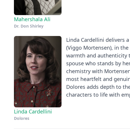
Mahershala Ali
Dr. Don Shirley
Linda Cardellini delivers
(Viggo Mortensen), in the 
warmth and authenticity t
spouse who stands by her
chemistry with Mortensen 
most heartfelt and genuin
Dolores adds depth to the
characters to life with e
Linda Cardellini
Dolores