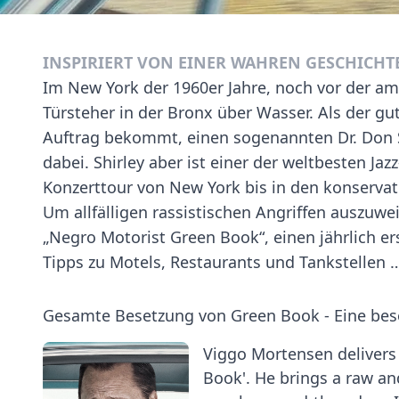
INSPIRIERT VON EINER WAHREN GESCHICHT
Im New York der 1960er Jahre, noch vor der am
Türsteher in der Bronx über Wasser. Als der gu
Auftrag bekommt, einen sogenannten Dr. Don Shi
dabei. Shirley aber ist einer der weltbesten Ja
Konzerttour von New York bis in den konserva
Um allfälligen rassistischen Angriffen auszuwe
„Negro Motorist Green Book“, einen jährlich e
Tipps zu Motels, Restaurants und Tankstellen 
Gesamte Besetzung von Green Book - Eine bes
Viggo Mortensen delivers 
Book'. He brings a raw an