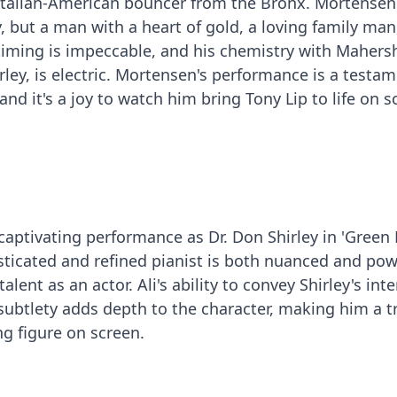
talian-American bouncer from the Bronx. Mortensen
y, but a man with a heart of gold, a loving family man
 timing is impeccable, and his chemistry with Mahers
hirley, is electric. Mortensen's performance is a testa
, and it's a joy to watch him bring Tony Lip to life on s
captivating performance as Dr. Don Shirley in 'Green 
isticated and refined pianist is both nuanced and pow
ent as an actor. Ali's ability to convey Shirley's inte
subtlety adds depth to the character, making him a t
 figure on screen.