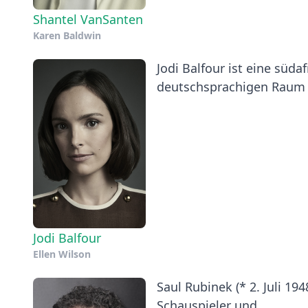
Shantel VanSanten
Karen Baldwin
Jodi Balfour ist eine süd
deutschsprachigen Raum is
Jodi Balfour
Ellen Wilson
Saul Rubinek (* 2. Juli 19
Schauspieler und...