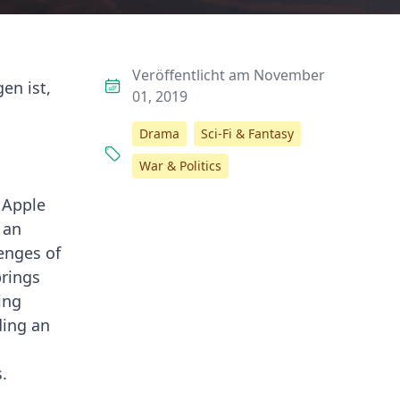
Veröffentlicht am November
en ist,
01, 2019
Drama
Sci-Fi & Fantasy
War & Politics
 Apple
 an
enges of
brings
ing
ding an
.