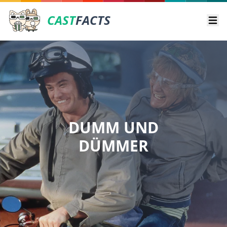
CAST
FACTS
Ope
DUMM UND
DÜMMER