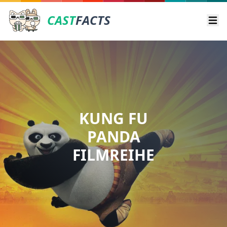
CAST
FACTS
Ope
KUNG FU
PANDA
FILMREIHE