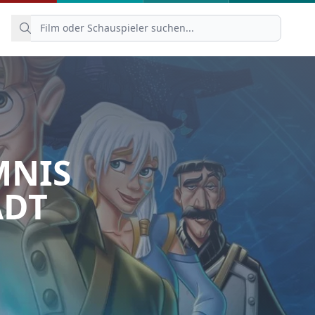
MNIS
ADT