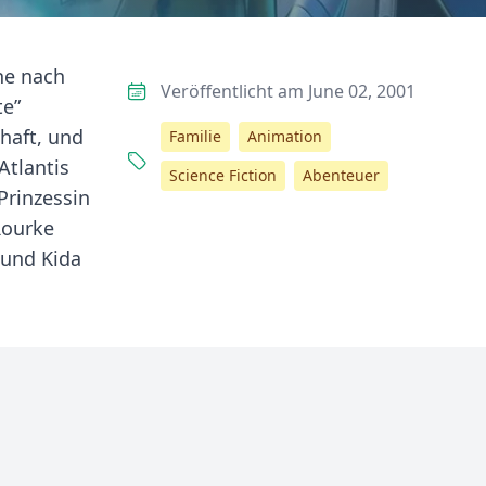
che nach
Veröffentlicht am June 02, 2001
te”
haft, und
Familie
Animation
Atlantis
Science Fiction
Abenteuer
Prinzessin
Rourke
 und Kida